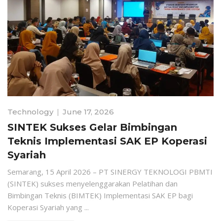
Technology
June 17, 2026
SINTEK Sukses Gelar Bimbingan
Teknis Implementasi SAK EP Koperasi
Syariah
Semarang, 15 April 2026 – PT SINERGY TEKNOLOGI PBMTI
(SINTEK) sukses menyelenggarakan Pelatihan dan
Bimbingan Teknis (BIMTEK) Implementasi SAK EP bagi
Koperasi Syariah yang ...