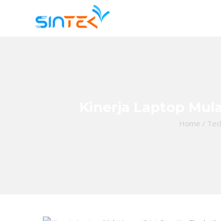
Kinerja Laptop Mul
Home
/
Tec