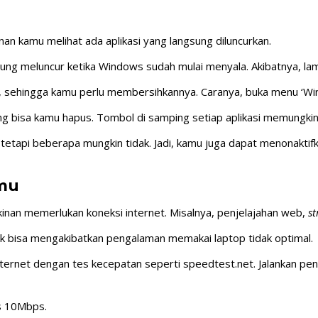
an kamu melihat ada aplikasi yang langsung diluncurkan.
ung meluncur ketika Windows sudah mulai menyala. Akibatnya, la
, sehingga kamu perlu membersihkannya. Caranya, buka menu ‘Wi
ng bisa kamu hapus. Tombol di samping setiap aplikasi memungki
i, tetapi beberapa mungkin tidak. Jadi, kamu juga dapat menonakt
amu
inan memerlukan koneksi internet. Misalnya, penjelajahan web,
s
aik bisa mengakibatkan pengalaman memakai laptop tidak optimal
ternet dengan tes kecepatan seperti speedtest.net. Jalankan peng
as 10Mbps.