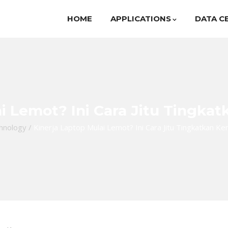
HOME
APPLICATIONS
DATA C
ai Lemot? Ini Cara Jitu Ting
hnology
/
Kinerja Laptop Mulai Lemot? Ini Cara Jitu Tingkatkan 