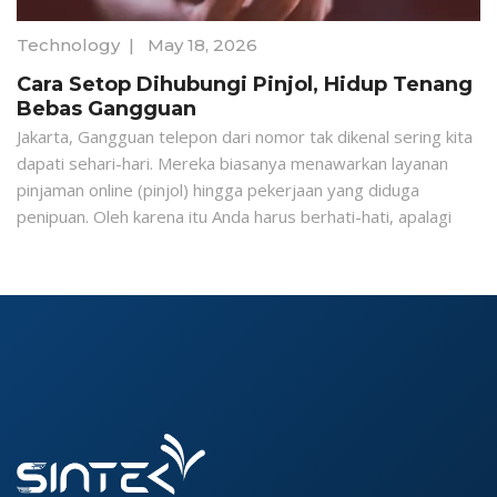
Technology
|
May 18, 2026
Cara Setop Dihubungi Pinjol, Hidup Tenang
Bebas Gangguan
Jakarta, Gangguan telepon dari nomor tak dikenal sering kita
dapati sehari-hari. Mereka biasanya menawarkan layanan
pinjaman online (pinjol) hingga pekerjaan yang diduga
penipuan. Oleh karena itu Anda harus berhati-hati, apalagi