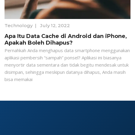
Technology
|
July 12, 2022
Apa Itu Data Cache di Android dan iPhone,
Apakah Boleh Dihapus?
Pernahkah Anda menghapus data smartphone menggunakan
aplikasi pembersih “sampah” ponsel? Aplikasi ini biasanya
menyortir data sementara dan tidak begitu mendesak untuk
disimpan, sehingga meskipun datanya dihapus, Anda masih
bisa memakai